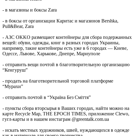
- в магазины и боксы Zara
- в боксы от организации Каритас и магазинов Bershka,
Pull&Bear, Zara
- АЗС OKKO размещают контейнеры для сбора подержанных
вещей: обуви, одежды, книг в разных городах Украины,
например, такие контейнеры есть уже в 6 городах — Киеве,
Одессе, Львове, Харькове, Днепре, Мариуполе
- отправить вещи почтой в благотворительную организацию
“Кенгуруш”
- продать на благотворительной торговой платформе
“Мурахи”
- отправить почтой в “Україна Без Сміття”
- пункты сбора вторсырья в Ваших городах, найти можно на
карте Recycle Map, THE EPOCH TIMES, приложение Clewo,
гугл-карты и в нашем инстаграм @greentalk.com.ua
- искать местных художников, швей, нуждающихся в одежде
как в материале для своего творчества