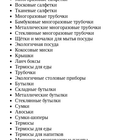
Восковые салфетки
Тканевые салфетки
Многоразовые трубочки
Бамбуковые многоразовые трубочки
Металлические многоразовые трубочки
Стеклянные многоразовые трубочки
Щётки и мочалки для мытья посуды
Экологичная посуда
Кокосовые миски
Крышки
Ланч боксы
Термосы для еды
Трубочки
Экологичные столовые приборы
Бутылки
Складные бутылки
Металлические бутылки
Стеклянные бутылки
Сумки
Авоськи
Сумки-шоперы
Термосы
Термосы для еды
Термосы для напитков
Мешочки и многоразовые пакеты