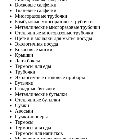
Восковые салфетки
Тканевые салфетки
Многоразовые трубочки
Бамбуковые многоразовые трубочки
Металлические многоразовые трубочки
Стеклянные многоразовые трубочки
Щётки и мочалки для мытья посуды
Экологичная посуда
Кокосовые миски
Крышки
Ланч боксы
Термосы для еды
Трубочки
Экологичные столовые приборы
Бутылки
Складные бутылки
Металлические бутылки
Стеклянные бутылки
Сумки
Авоськи
Сумки-шоперы
Термосы
Термосы для еды
Термосы для напитков
Мешочки и многоразовые пакеты