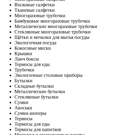
Восковые салфетки
Тканевые салфетки
Многоразовые трубочки
Бамбуковые многоразовые трубочки
Металлические многоразовые трубочки
Стеклянные многоразовые трубочки
Щётки и мочалки для мытья посуды
Экологичная посуда
Кокосовые миски
Крышки
Ланч боксы
Термосы для еды
Трубочки
Экологичные столовые приборы
Бутылки
Складные бутылки
Металлические бутылки
Стеклянные бутылки
Сумки
Авоськи
Сумки-шоперы
Термосы
Термосы для еды
Термосы для напитков
Мешочки и многоразовые пакеты