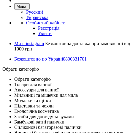
Мова
Русский
Українська
Особистий кабінет
Реєстрація
Увійти
Ми в instagram
Безкоштовна доставка при замовленні від
1000 грн
Безкоштовно по Україні
0800331701
Обрати категорію
Обрати категорію
Товари для ванної
Аксесуари для ванної
Мильниці та мішечки для мила
Мочалки та щітки
Підставки та чохли
Екологічна косметика
Засоби для догляду за вухами
Бамбукові ватні палички
Силіконові багаторазові палички
Японські багаторазові палички для догляду за вухами