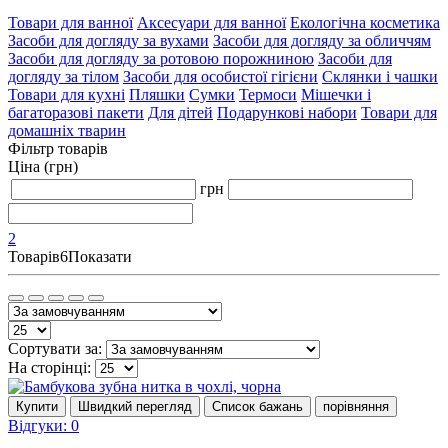
Товари для ванної
Аксесуари для ванної
Екологічна косметика
Засоби для догляду за вухами
Засоби для догляду за обличчям
Засоби для догляду за ротовою порожниною
Засоби для
догляду за тілом
Засоби для особистої гігієни
Склянки і чашки
Товари для кухні
Пляшки
Сумки
Термоси
Мішечки і
багаторазові пакети
Для дітей
Подарункові набори
Товари для
домашніх тварин
Фільтр товарів
Ціна (грн)
грн
2
Товарів
6
Показати
Сортувати за:
На сторінці:
Купити
Швидкий перегляд
Список бажань
порівняння
Відгуки: 0