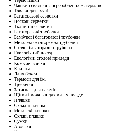
Термочашки
Чашки і склянки з перероблених матеріалів
Товари для кухні
Багаторазові серветки
Воскові серветки
Тканинні серветки
Багаторазові трубочки
Бамбукові багаторазові трубочки
Металеві багаторазові трубочки
Скляні багаторазові трубочки
Екологічний посуд
Екологічні столові прилади
Кокосові миски
Кришка
Ланч бокси
Термоси для їжі
Трубочки
Затискачі для пакетів
Щітки і мочалки для миття посуду
Пляшки
Складні пляшки
Металеві пляшки
Скляні пляшки
Сумки
Авоськи