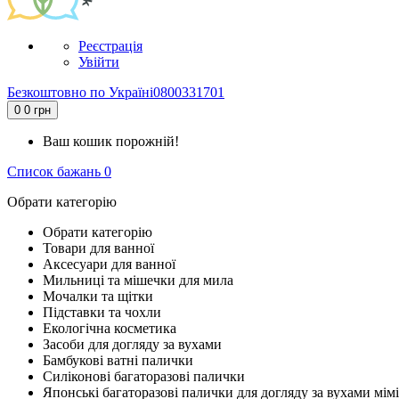
Реєстрація
Увійти
Безкоштовно по Україні
0800331701
0
0 грн
Ваш кошик порожній!
Список бажань
0
Обрати категорію
Обрати категорію
Товари для ванної
Аксесуари для ванної
Мильниці та мішечки для мила
Мочалки та щітки
Підставки та чохли
Екологічна косметика
Засоби для догляду за вухами
Бамбукові ватні палички
Силіконові багаторазові палички
Японські багаторазові палички для догляду за вухами мімі