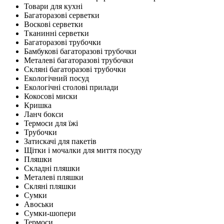
Товари для кухні
Багаторазові серветки
Воскові серветки
Тканинні серветки
Багаторазові трубочки
Бамбукові багаторазові трубочки
Металеві багаторазові трубочки
Скляні багаторазові трубочки
Екологічний посуд
Екологічні столові прилади
Кокосові миски
Кришка
Ланч бокси
Термоси для їжі
Трубочки
Затискачі для пакетів
Щітки і мочалки для миття посуду
Пляшки
Складні пляшки
Металеві пляшки
Скляні пляшки
Сумки
Авоськи
Сумки-шопери
Термоси