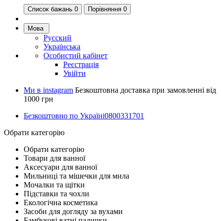
Список бажань
0
Порівняння 0
Мова
Русский
Українська
Особистий кабінет
Реєстрація
Увійти
Ми в instagram
Безкоштовна доставка при замовленні від
1000 грн
Безкоштовно по Україні
0800331701
Обрати категорію
Обрати категорію
Товари для ванної
Аксесуари для ванної
Мильниці та мішечки для мила
Мочалки та щітки
Підставки та чохли
Екологічна косметика
Засоби для догляду за вухами
Бамбукові ватні палички