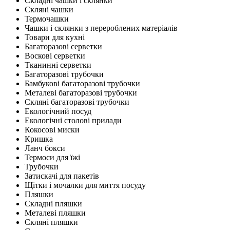
Складні чашки і склянки
Скляні чашки
Термочашки
Чашки і склянки з перероблених матеріалів
Товари для кухні
Багаторазові серветки
Воскові серветки
Тканинні серветки
Багаторазові трубочки
Бамбукові багаторазові трубочки
Металеві багаторазові трубочки
Скляні багаторазові трубочки
Екологічний посуд
Екологічні столові прилади
Кокосові миски
Кришка
Ланч бокси
Термоси для їжі
Трубочки
Затискачі для пакетів
Щітки і мочалки для миття посуду
Пляшки
Складні пляшки
Металеві пляшки
Скляні пляшки