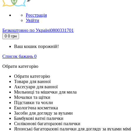
Реєстрація
Увійти
Безкоштовно по Україні
0800331701
0
0 грн
Ваш кошик порожній!
Список бажань
0
Обрати категорію
Обрати категорію
Товари для ванної
Аксесуари для ванної
Мильниці та мішечки для мила
Мочалки та щітки
Підставки та чохли
Екологічна косметика
Засоби для догляду за вухами
Бамбукові ватні палички
Силіконові багаторазові палички
Японські багаторазові палички для догляду за вухами мімі