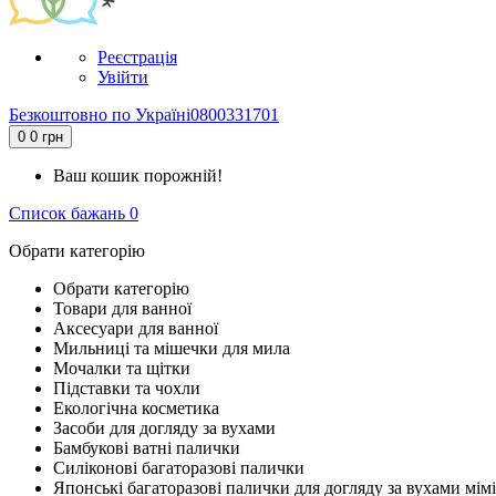
Реєстрація
Увійти
Безкоштовно по Україні
0800331701
0
0 грн
Ваш кошик порожній!
Список бажань
0
Обрати категорію
Обрати категорію
Товари для ванної
Аксесуари для ванної
Мильниці та мішечки для мила
Мочалки та щітки
Підставки та чохли
Екологічна косметика
Засоби для догляду за вухами
Бамбукові ватні палички
Силіконові багаторазові палички
Японські багаторазові палички для догляду за вухами мімі