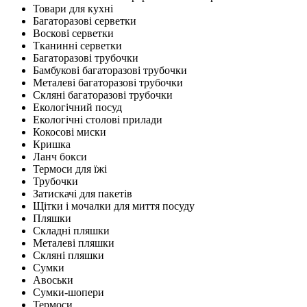
Товари для кухні
Багаторазові серветки
Воскові серветки
Тканинні серветки
Багаторазові трубочки
Бамбукові багаторазові трубочки
Металеві багаторазові трубочки
Скляні багаторазові трубочки
Екологічний посуд
Екологічні столові прилади
Кокосові миски
Кришка
Ланч бокси
Термоси для їжі
Трубочки
Затискачі для пакетів
Щітки і мочалки для миття посуду
Пляшки
Складні пляшки
Металеві пляшки
Скляні пляшки
Сумки
Авоськи
Сумки-шопери
Термоси