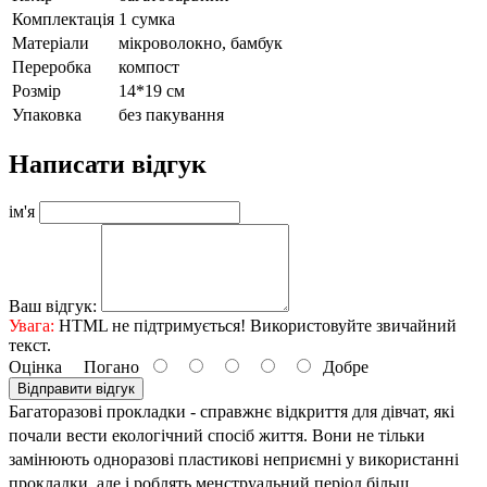
Комплектація
1 сумка
Матеріали
мікроволокно, бамбук
Переробка
компост
Розмір
14*19 см
Упаковка
без пакування
Написати відгук
ім'я
Ваш відгук:
Увага:
HTML не підтримується! Використовуйте звичайний
текст.
Оцінка
Погано
Добре
Відправити відгук
Багаторазові прокладки - справжнє відкриття для дівчат, які 
почали вести екологічний спосіб життя. Вони не тільки 
замінюють одноразові пластикові неприємні у використанні 
прокладки, але і роблять менструальний період більш 