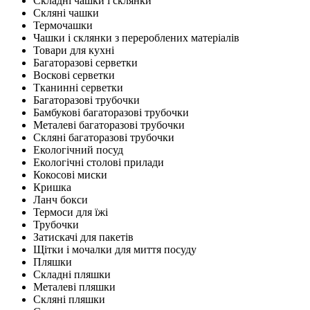
Складні чашки і склянки
Скляні чашки
Термочашки
Чашки і склянки з перероблених матеріалів
Товари для кухні
Багаторазові серветки
Воскові серветки
Тканинні серветки
Багаторазові трубочки
Бамбукові багаторазові трубочки
Металеві багаторазові трубочки
Скляні багаторазові трубочки
Екологічний посуд
Екологічні столові прилади
Кокосові миски
Кришка
Ланч бокси
Термоси для їжі
Трубочки
Затискачі для пакетів
Щітки і мочалки для миття посуду
Пляшки
Складні пляшки
Металеві пляшки
Скляні пляшки