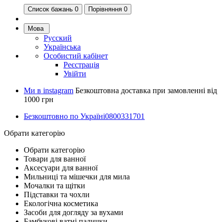
Список бажань
0
Порівняння 0
Мова
Русский
Українська
Особистий кабінет
Реєстрація
Увійти
Ми в instagram
Безкоштовна доставка при замовленні від
1000 грн
Безкоштовно по Україні
0800331701
Обрати категорію
Обрати категорію
Товари для ванної
Аксесуари для ванної
Мильниці та мішечки для мила
Мочалки та щітки
Підставки та чохли
Екологічна косметика
Засоби для догляду за вухами
Бамбукові ватні палички