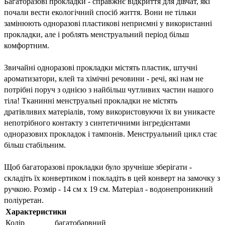
Багаторазові прокладки - справжнє відкриття для дівчат, які 
почали вести екологічний спосіб життя. Вони не тільки 
замінюють одноразові пластикові неприємні у використанні 
прокладки, але і роблять менструальний період більш 
комфортним.
Звичайні одноразові прокладки містять пластик, штучні 
ароматизатори, клей та хімічні речовини - речі, які нам не 
потрібні поруч з однією з найбільш чутливих частин нашого 
тіла! Тканинні менструальні прокладки не містять 
дратівливих матеріалів, тому використовуючи їх ви уникаєте 
непотрібного контакту з синтетичними інгредієнтами 
одноразових прокладок і тампонів. Менструальний цикл стає 
більш стабільним.
Щоб багаторазові прокладки було зручніше зберігати - 
складіть їх конвертиком і покладіть в цей конверт на замочку з 
ручкою. Розмір - 14 см х 19 см. Матеріал - водонепроникний 
поліуретан.
Характеристики
Колір
багатобарвний