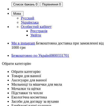
Список бажань
0
Порівняння 0
Мова
Русский
Українська
Особистий кабінет
Реєстрація
Увійти
Ми в instagram
Безкоштовна доставка при замовленні від
1000 грн
Безкоштовно по Україні
0800331701
Обрати категорію
Обрати категорію
Товари для ванної
Аксесуари для ванної
Мильниці та мішечки для мила
Мочалки та щітки
Підставки та чохли
Екологічна косметика
Засоби для догляду за вухами
Бамбукові ватні палички