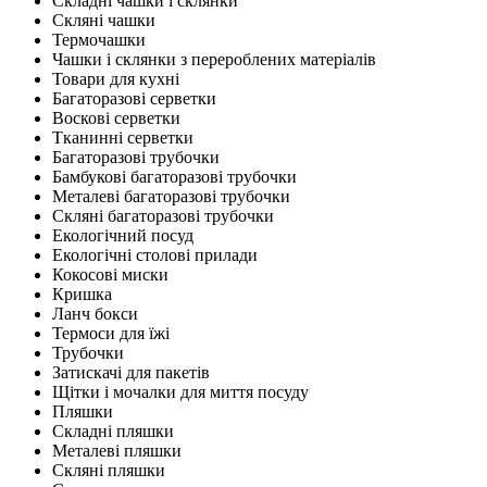
Складні чашки і склянки
Скляні чашки
Термочашки
Чашки і склянки з перероблених матеріалів
Товари для кухні
Багаторазові серветки
Воскові серветки
Тканинні серветки
Багаторазові трубочки
Бамбукові багаторазові трубочки
Металеві багаторазові трубочки
Скляні багаторазові трубочки
Екологічний посуд
Екологічні столові прилади
Кокосові миски
Кришка
Ланч бокси
Термоси для їжі
Трубочки
Затискачі для пакетів
Щітки і мочалки для миття посуду
Пляшки
Складні пляшки
Металеві пляшки
Скляні пляшки