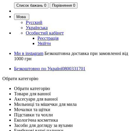
Список бажань
0
Порівняння 0
Мова
Русский
Українська
Особистий кабінет
Реєстрація
Увійти
Ми в instagram
Безкоштовна доставка при замовленні від
1000 грн
Безкоштовно по Україні
0800331701
Обрати категорію
Обрати категорію
Товари для ванної
Аксесуари для ванної
Мильниці та мішечки для мила
Мочалки та щітки
Підставки та чохли
Екологічна косметика
Засоби для догляду за вухами
Бамбукові ватні палички