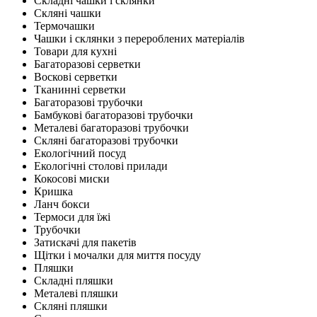
Складні чашки і склянки
Скляні чашки
Термочашки
Чашки і склянки з перероблених матеріалів
Товари для кухні
Багаторазові серветки
Воскові серветки
Тканинні серветки
Багаторазові трубочки
Бамбукові багаторазові трубочки
Металеві багаторазові трубочки
Скляні багаторазові трубочки
Екологічний посуд
Екологічні столові прилади
Кокосові миски
Кришка
Ланч бокси
Термоси для їжі
Трубочки
Затискачі для пакетів
Щітки і мочалки для миття посуду
Пляшки
Складні пляшки
Металеві пляшки
Скляні пляшки