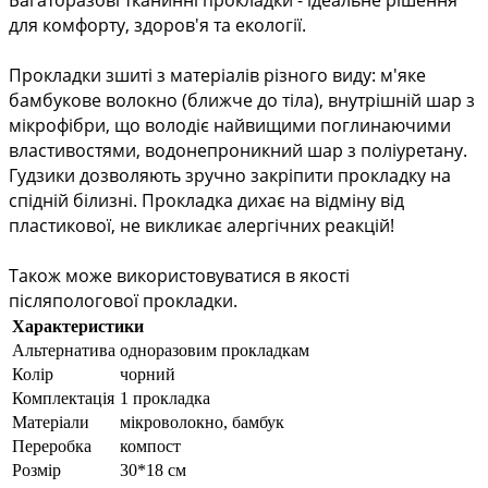
Багаторазові тканинні прокладки - ідеальне рішення 
для комфорту, здоров'я та екології.
Прокладки зшиті з матеріалів різного виду: м'яке 
бамбукове волокно (ближче до тіла), внутрішній шар з 
мікрофібри, що володіє найвищими поглинаючими 
властивостями, водонепроникний шар з поліуретану. 
Гудзики дозволяють зручно закріпити прокладку на 
спідній білизні. Прокладка дихає на відміну від 
пластикової, не викликає алергічних реакцій!
Також може використовуватися в якості 
післяпологової прокладки.
Характеристики
Альтернатива
одноразовим прокладкам
Колір
чорний
Комплектація
1 прокладка
Матеріали
мікроволокно, бамбук
Переробка
компост
Розмір
30*18 см