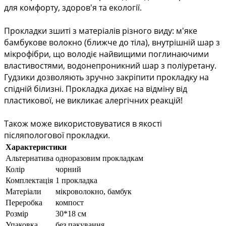
для комфорту, здоров'я та екології.
Прокладки зшиті з матеріалів різного виду: м'яке 
бамбукове волокно (ближче до тіла), внутрішній шар з 
мікрофібри, що володіє найвищими поглинаючими 
властивостями, водонепроникний шар з поліуретану. 
Гудзики дозволяють зручно закріпити прокладку на 
спідній білизні. Прокладка дихає на відміну від 
пластикової, не викликає алергічних реакцій!
Також може використовуватися в якості 
післяпологової прокладки.
Характеристики
Альтернатива
одноразовим прокладкам
Колір
чорний
Комплектація
1 прокладка
Матеріали
мікроволокно, бамбук
Переробка
компост
Розмір
30*18 см
Упаковка
без пакування